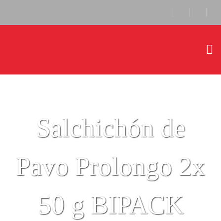
Salchichón de
Pavo Prolongo 2x
50 g BIPACK